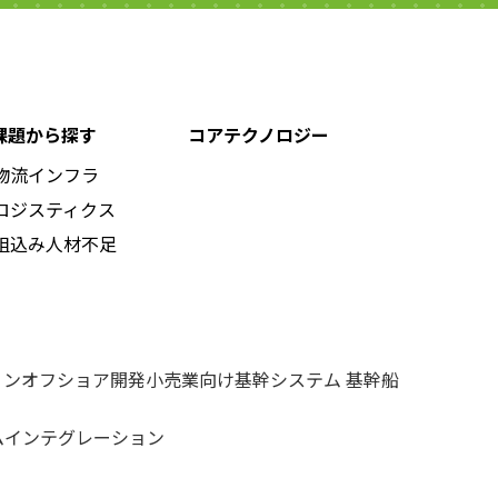
課題から探す
コアテクノロジー
物流インフラ
ロジスティクス
組込み人材不足
ョン
オフショア開発
小売業向け基幹システム 基幹船
ムインテグレーション