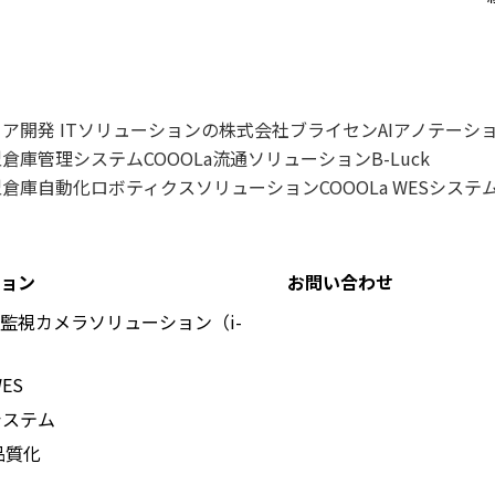
ェア開発
ITソリューションの株式会社ブライセン
AIアノテーシ
倉庫管理システムCOOOLa
流通ソリューションB-Luck
倉庫自動化ロボティクスソリューションCOOOLa WES
システ
ョン
お問い合わせ
ト監視カメラソリューション（i-
WES
システム
品質化