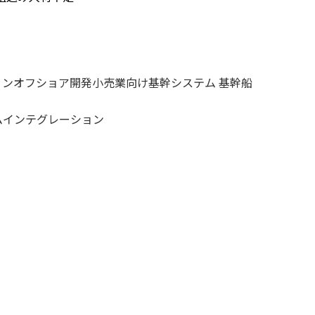
ョン
オフショア開発
小売業向け基幹システム 基幹船
ムインテグレーション