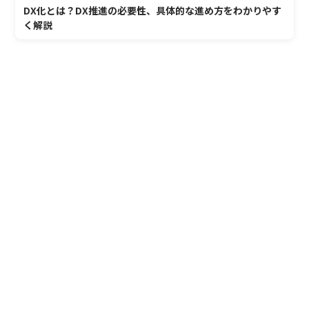
DX化とは？DX推進の必要性、具体的な進め方をわかりやす
く解説
あらゆる業界のDX化を
おまかせください！
課題発掘からシステム開発・運用まで
専門スタッフが回答いたします。
お気軽にお問い合わせください。